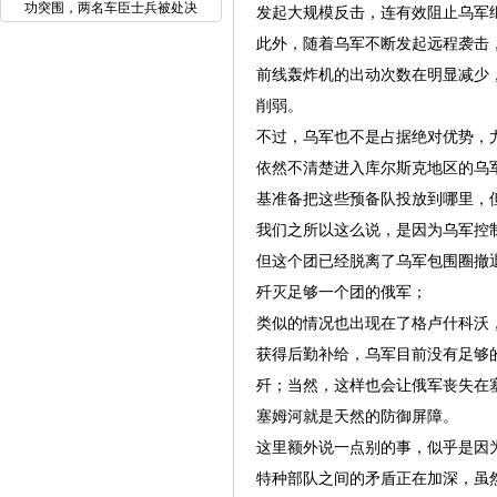
功突围，两名车臣士兵被处决
发起大规模反击，连有效阻止乌军
此外，随着乌军不断发起远程袭击，
前线轰炸机的出动次数在明显减少
削弱。
不过，乌军也不是占据绝对优势，
依然不清楚进入库尔斯克地区的乌
基准备把这些预备队投放到哪里，
我们之所以这么说，是因为乌军控制
但这个团已经脱离了乌军包围圈撤退
歼灭足够一个团的俄军；
类似的情况也出现在了格卢什科沃
获得后勤补给，乌军目前没有足够
歼；当然，这样也会让俄军丧失在
塞姆河就是天然的防御屏障。
这里额外说一点别的事，似乎是因
特种部队之间的矛盾正在加深，虽