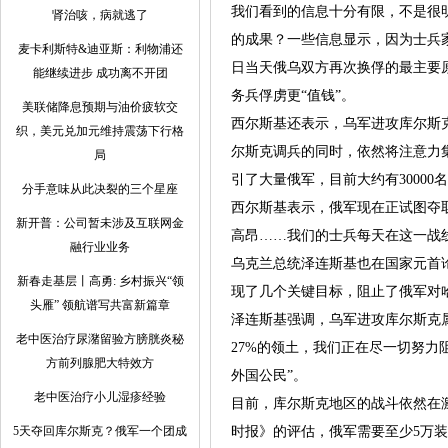
我们看到的信息十分有限，不是很明
肾治咳，病就逃了
的成果？一些信息显示，因为士兵
麦卡利斯特&迪亚斯：利物浦还
日当天俄乌双方再次换俘的最主要
能继续进步 成功离不开团
务兵俘虏更“值钱”。
美联储降息预期与油价疲软交
西尔斯基还表示，乌军进攻库尔斯
织，美元兑加元维持震荡下行格
尔斯克调兵的同时，依然将注意力
局
引了大量俄军，目前大约有3000
分手意味从此决裂的三个星座
西尔斯基表示，俄军现在正试图夺
新开普：公司暂未涉及互联网金
高昂……我们的士兵每天在这一战线上
融行业业务
乌克兰总统泽连斯基也在国家元首
新春走基层丨高勇: 乡村振兴“领
现了几个关键目标，阻止了俄军对
头雁” 领航谱写共富新篇章
泽连斯基强调，乌军进攻库尔斯克
老中医治疗尿潴留验方膀胱炎秘
27%的领土，我们正在尽一切努
方前列腺肥大特效方
外国公民”。
老中医治疗小儿湿疹经验
目前，库尔斯克地区的战斗依然在
5天夺回库尔斯克？俄军一个团成
时报》的评估，俄军需要至少5万