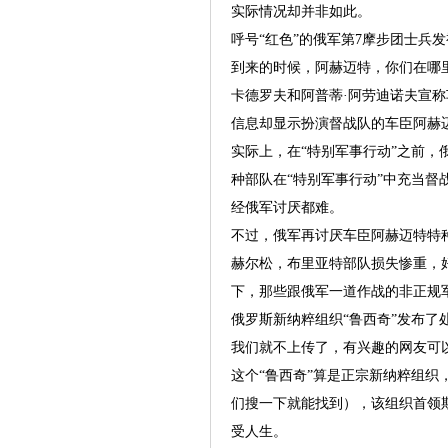
实际情况却并非如此。
呼号“红色”的俄军第7摩步团士兵
到来的时候，阿赫迈特，你们在哪
卡德罗夫和阿普蒂·阿劳迪诺夫宣称
信息却显示扮演督战队的车臣阿赫
实际上，在“特别军事行动”之前
种部队在“特别军事行动”中充当督
经俄军讨厌都难。
不过，俄军再讨厌车臣阿赫迈特特种
赫尔松，布里亚特部队损失惨重，好
下，那些跟俄军一道作战的非正规
俄罗斯新纳粹组织“鲁西奇”发布了
我们就不上传了，有兴趣的网友可
这个“鲁西奇”算是正宗新纳粹组织
们搜一下就能找到），该组织首领斯
受人生。