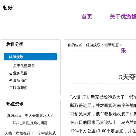
首页
关于优游
栏目分类
你的位置：
优游娱乐
>
最新动态
>
乐
优游娱乐
关于优游娱乐
业务范围
5天
最新动态
联系我们
“入侵”库尔斯克已经20多天了，
热点资讯
断取得进展，并对塞姆河南岸等地
可预见未来，俄军都很难收复库尔
真雕zdear - 男人会米青尽人亡
在27日的国家元首论坛上，乌克
吗？_男性_影响_问题
1294平方公里和100个定居点，
久咳，病根在肾！一个中成药从